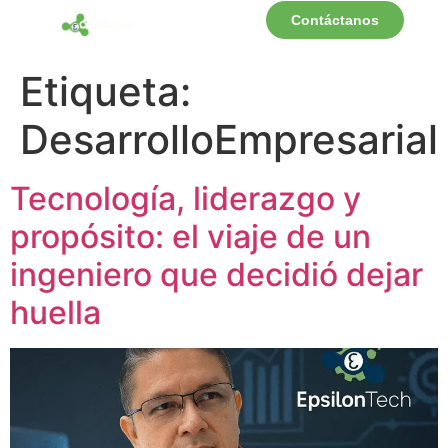
Contáctanos
Etiqueta:
DesarrolloEmpresarial
Tecnología, liderazgo y
propósito: el viaje de un
ingeniero que decidió dejar
huella